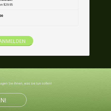
on $29.95
00
 ANMELDEN
gen Sie ihnen, was sie tun sollen!
EN!