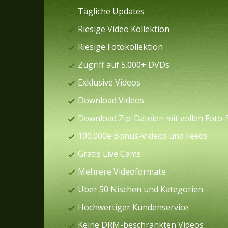
Tägliche Updates
Riesige Video Kollektion
Riesige Fotokollektion
Zugriff auf 5.000+ DVDs
Exklusive Videos
Download Videos
Download Zip-Dateien mit vollen Foto-
100.000e Bonus-Videos und Feeds
Gratis Live Cams
Mehrere Videoformate
Über 50 Nischen und Kategorien
Hochwertiger Kundenservice
Keine DRM-beschränkten Videos