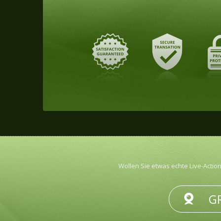
Wollen Sie etwas echte Live-Actio
GR